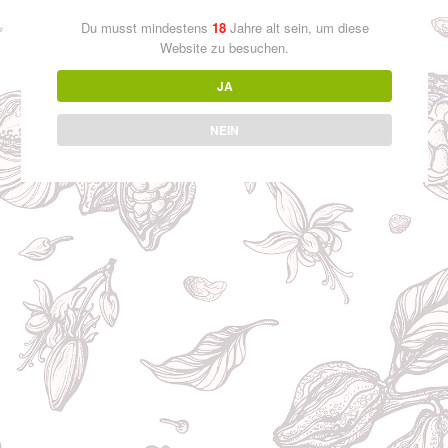
Du musst mindestens
18
Jahre alt sein, um diese
Recent Comments
Website zu besuchen.
Es sind keine Kommentare vorhanden.
JA
Archives
NEIN
Juli 2022
Categories
Uncategorized
Kontakt
Datenschutzerklärung
Impressum
massvoll-geniessen.de