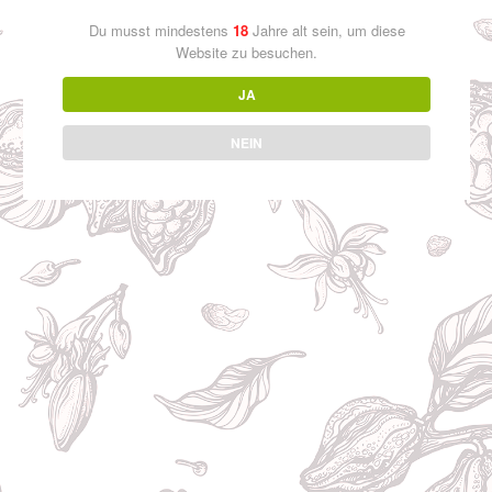
Du musst mindestens
18
Jahre alt sein, um diese
Recent Comments
Website zu besuchen.
Es sind keine Kommentare vorhanden.
JA
Archives
NEIN
Juli 2022
Categories
Uncategorized
Kontakt
Datenschutzerklärung
Impressum
massvoll-geniessen.de